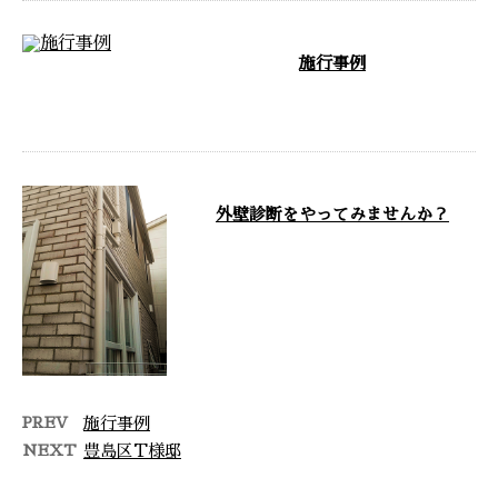
施行事例
外壁タイル 二丁掛け …
外壁診断をやってみませんか？
こんにちは！東京都板橋区の株式
会社木村タイル工業です。 弊社
は、関東一円で外壁リフォーム・
タイル工事 …
PREV
施行事例
NEXT
豊島区T様邸