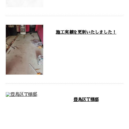
施工実績を更新いたしました！
こんにちは！ 東京都板橋区の株
式会社木村タイル工業です。 弊
社は、住宅や店舗等を対象に、タ
イル及び石 …
豊島区T様邸
暖炉レンガタイル貼り完了 ラフ
な目地材を使用して味のある仕上
がりになりました。 …