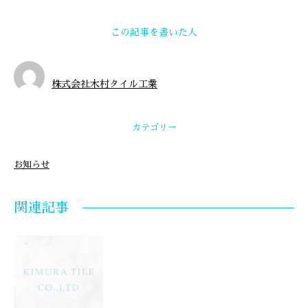
この記事を書いた人
株式会社木村タイル工業
カテゴリー
お知らせ
関連記事
西糀谷のN邸､駐車場及び玄関
の、土間はつり， タイル張りと
ランケイの石張り工事完成で
す。 玄関ドア周 …